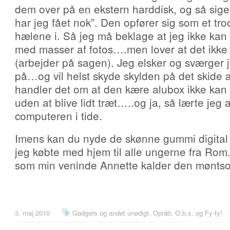
dem over på en ekstern harddisk, og så sige
har jeg fået nok”. Den opfører sig som et tro
hælene i. Så jeg må beklage at jeg ikke kan 
med masser af fotos….men lover at det ikke 
(arbejder på sagen). Jeg elsker og sværger jo
på…og vil helst skyde skylden på det skide
handler det om at den kære alubox ikke kan
uden at blive lidt træt…..og ja, så lærte jeg at
computeren i tide.
Imens kan du nyde de skønne gummi digital
jeg købte med hjem til alle ungerne fra Rom. 
som min veninde Annette kalder den møntso
3. maj 2010
Gadgets og andet unødigt
,
Opråb, O.b.s. og Fy-fy!