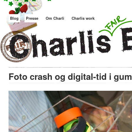
Blog
Presse
Om Charli
Charlis work
Foto crash og digital-tid i gu